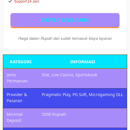
5.000
Rp
Support 24 Jam
Nikmati
semua
DAFTAR SEKARANG
pasaran
togel
resmi
Harga dalam Rupiah dan sudah termasuk biaya layanan
(HK,
SGP,
SDY,
Macau)
KATEGORI
INFORMASI
dengan
Slot
Jenis
Slot, Live Casino, Sportsbook
Dana
Permainan
dan
cashback
menarik.
Provider &
Pragmatic Play, PG Soft, Microgaming DLL
Pasaran
Member
Pilih
Minimal
5000 Rupiah
VIP
Deposit
100.000
Rp