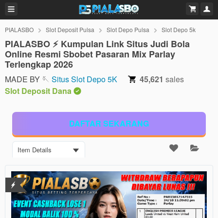
PIALASBO
Slot Deposit Pulsa
Slot Depo Pulsa
Slot Depo 5k
PIALASBO ⚡️ Kumpulan Link Situs Judi Bola
Online Resmi Sbobet Pasaran Mix Parlay
Terlengkap 2026
MADE BY 🪡
Situs Slot Depo 5K
45,621
sales
Slot Deposit Dana
DAFTAR SEKARANG
Item Details